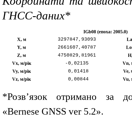
Координати та швидкост
ГНСС-даних*
IGb08 (епоха: 2005.0)
X, м
3297847,93093
La
Y, м
2661607,40787
Lo
Z, м
4750829,81961
H
Vx, м/рік
-0,02135
Vn, 
Vy, м/рік
+
0,01418
Ve, 
Vz, м/рік
+
0,00844
Vu, 
*Розв’язок отримано за д
«Bernese GNSS ver 5.2».