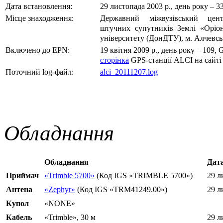
Дата встановлення:
29 листопада 2003 р., день року – 
Місце знаходження:
Державний міжвузівський цент
штучних супутників Землі «Оріо
університету (ДонДТУ), м. Алчевсь
Включено до EPN:
19 квітня 2009 р., день року – 109,
сторінка
GPS-станції ALCI на сайт
Поточний log-файл:
alci_20111207.log
Обладнання
Обладнання
Дат
Приймач
«Trimble 5700»
(Код IGS «TRIMBLE 5700»)
29 л
Антена
«Zephyr»
(Код IGS «TRM41249.00»)
29 л
Купол
«NONE»
Кабель
«Trimble», 30 м
29 л