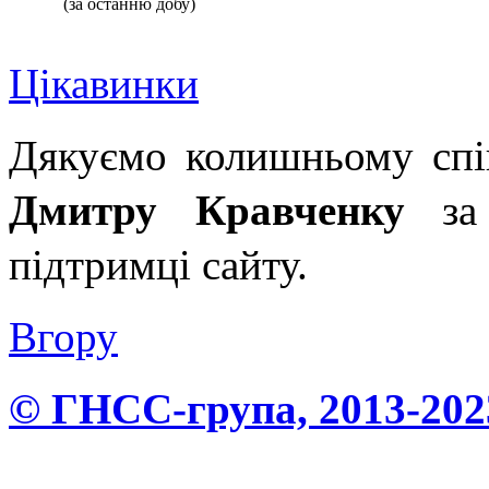
(за останню добу)
Цікавинки
Дякуємо колишньому сп
Дмитру Кравченку
за 
підтримці сайту.
Вгору
© ГНСС-група, 2013-202