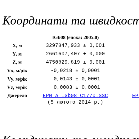
Координати та швидкост
IGb08 (епоха: 2005.0)
X, м
3297847,933 ± 0,001
Y, м
2661607,407 ± 0,000
Z, м
4750829,819 ± 0,001
Vx, м/рік
-0,0218 ± 0,0001
Vy, м/рік
+
0,0143 ± 0,0001
Vz, м/рік
+
0,0083 ± 0,0001
Джерело
EPN_A_IGb08_C1770.SSC
EP
(5 лютого 2014 р.)