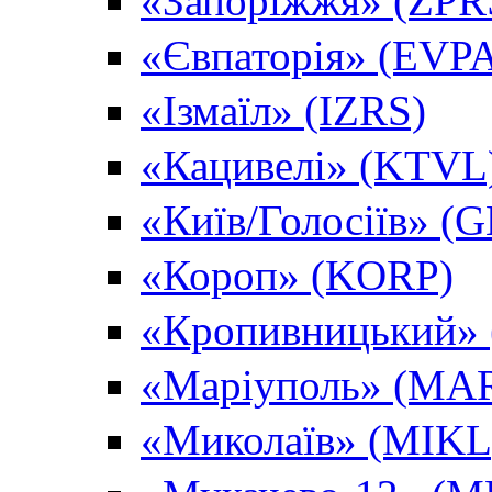
«Запоріжжя» (ZPR
«Євпаторія» (EVP
«Ізмаїл» (IZRS)
«Кацивелі» (KTVL
«Київ/Голосіїв» (
«Короп» (KORP)
«Кропивницький»
«Маріуполь» (MA
«Миколаїв» (MIKL