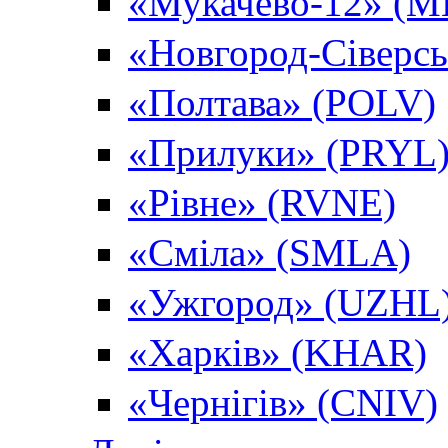
«Мукачево-12» (
«Новгород-Сіверс
«Полтава» (POLV)
«Прилуки» (PRYL
«Рівне» (RVNE)
«Сміла» (SMLA)
«Ужгород» (UZHL
«Харків» (KHAR)
«Чернігів» (CNIV)